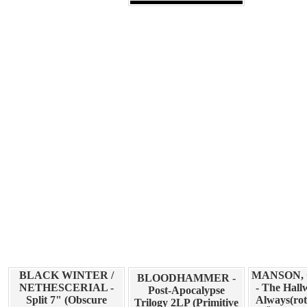
BLACK WINTER /
MANSON,
BLOODHAMMER -
NETHESCERIAL -
- The Hall
Post-Apocalypse
Split 7" (Obscure
Always(rot
Trilogy 2LP (Primitive