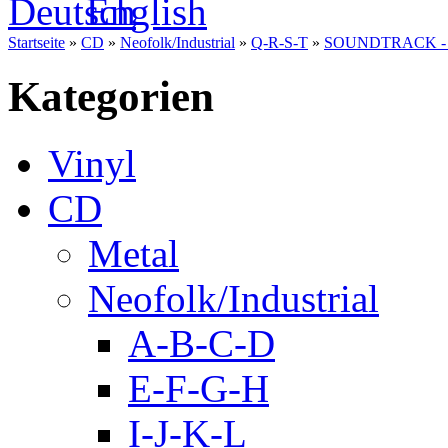
Startseite
»
CD
»
Neofolk/Industrial
»
Q-R-S-T
»
SOUNDTRACK - Je
Kategorien
Vinyl
CD
Metal
Neofolk/Industrial
A-B-C-D
E-F-G-H
I-J-K-L