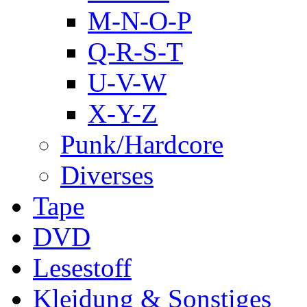
M-N-O-P
Q-R-S-T
U-V-W
X-Y-Z
Punk/Hardcore
Diverses
Tape
DVD
Lesestoff
Kleidung & Sonstiges