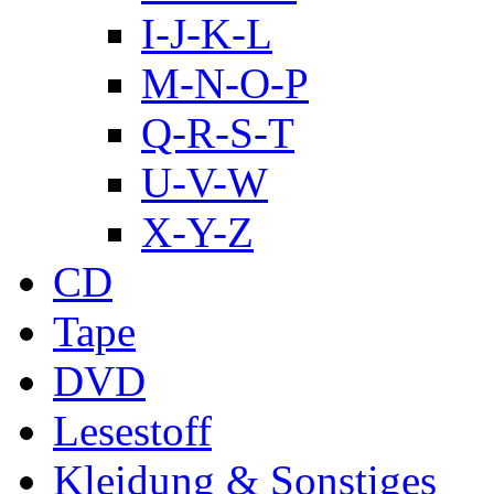
I-J-K-L
M-N-O-P
Q-R-S-T
U-V-W
X-Y-Z
CD
Tape
DVD
Lesestoff
Kleidung & Sonstiges